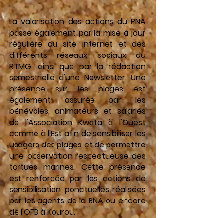
La valorisation des actions du PNA
passe également par la mise à jour
régulière du site internet et des
différents réseaux sociaux du
RTMG, ainsi que par la rédaction
semestrielle d'une Newsletter. Une
présence sur les plages est
également assurée par les
bénévoles, animateurs et salariés
de l'Association Kwata à l'Ouest
comme à l'Est afin de sensibiliser les
usagers des plages et de permettre
une observation respectueuse des
tortues marines. Cette présence
est renforcée par les actions de
sensibilisation ponctuelles réalisées
par les agents de la RNA ou encore
de l'OFB à Kourou.