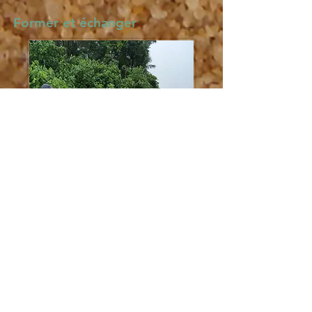
Former et échanger
Que ce soient les socio-
professionnels , les opérateurs
touristiques ou les élus , de
nombreux acteurs sont amenés à
interagir avec les enjeux de
protection des tortues marines. Il