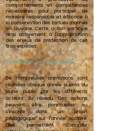
comportements et compétences
nécessaires pour participer de
manière responsable et efficace à
la conservation des tortues marines
en Guyane. Cette action participe
ainsi activement à l'appropriation
des enjeux de protection de ces
trois espèces.
Sensibiliser le jeune public
De nombreuses animations sont
réalisées chaque année auprès du
jeune public par les différents
acteurs du réseau. Ces actions
peuvent être ponctuelles ou
s'inscrire dans un projet
pédagogique sur l’année scolaire.
Elles permettent d'aborder