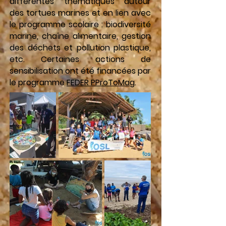
différentes thématiques autour
des tortues marines et en lien avec
le programme scolaire : biodiversité
marine, chaîne alimentaire, gestion
des déchets et pollution plastique,
etc. Certaines actions de
sensibilisation ont été financées par
le programme
FEDER PProToMag
.