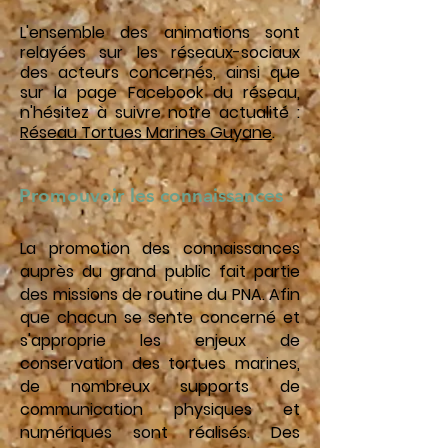
L'ensemble des animations sont
relayées sur les réseaux-sociaux
des acteurs concernés, ainsi que
sur la page Facebook du réseau,
n'hésitez à suivre notre actualité :
Réseau Tortues Marines Guyane
.
Promouvoir les connaissances
La promotion des connaissances
auprès du grand public fait partie
des missions de routine du PNA. Afin
que chacun se sente concerné et
s'approprie les enjeux de
conservation des tortues marines,
de nombreux supports de
communication physiques et
numériques sont réalisés. Des