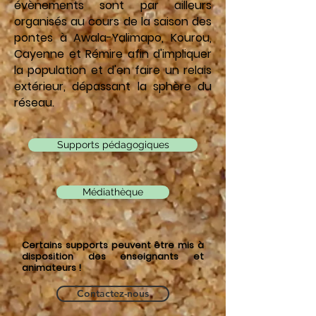
évènements sont par ailleurs
organisés au cours de la saison des
pontes à Awala-Yalimapo, Kourou,
Cayenne et Rémire afin d'impliquer
la population et d'en faire un relais
extérieur, dépassant la sphère du
réseau.
Supports pédagogiques
Médiathèque
Certains supports peuvent être mis à
disposition des enseignants et
animateurs !
Contactez-nous