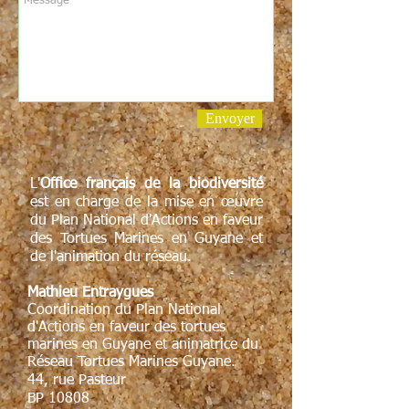
Envoyer
L'
Office français de la biodiversité
est en charge de la mise en œuvre
du Plan National d'Actions en faveur
des Tortues Marines en Guyane et
de l'animation du réseau.
Mathieu Entraygues
Coordination du Plan National
d'Actions en faveur des tortues
marines en Guyane et animatrice du
Réseau Tortues Marines Guyane.
44, rue Pasteur
BP 10808