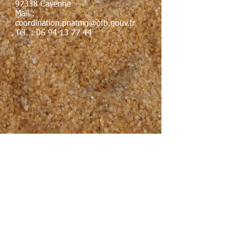
97338 Cayenne
Mail :
coordination.pnatmg@ofb.gouv.fr
Tél. :
06 94 13 77 44