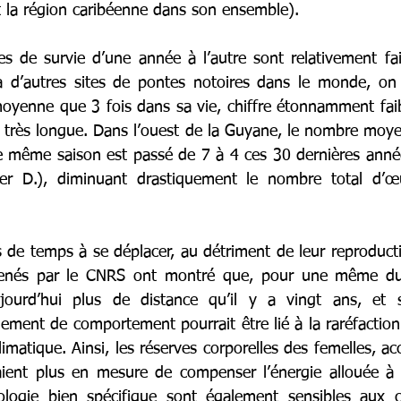
t la région caribéenne dans son ensemble).
s de survie d’une année à l’autre sont relativement fa
 d’autres sites de pontes notoires dans le monde, on 
yenne que 3 fois dans sa vie, chiffre étonnamment faib
 très longue. Dans l’ouest de la Guyane, le nombre moye
e même saison est passé de 7 à 4 ces 30 dernières année
ier D.), diminuant drastiquement le nombre total d’œ
s de temps à se déplacer, au détriment de leur reproduct
s menés par le CNRS ont montré que, pour une même duré
jourd’hui plus de distance qu’il y a vingt ans, et 
ement de comportement pourrait être lié à la raréfaction
matique. Ainsi, les réserves corporelles des femelles, a
aient plus en mesure de compenser l’énergie allouée à l
iologie bien spécifique sont également sensibles aux 