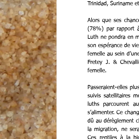
Trinidad, Suriname e
Alors que ses chance
(78%) par rapport à
Luth ne pondra en mo
son espérance de vie
femelle au sein d’un
Fretey J. & Chevall
femelle.
Passeraient-elles plu
suivis satellitaire
luths parcourent au
s’alimenter. Ce chang
dû au dérèglement cli
la migration, ne ser
Ces reptiles à la b