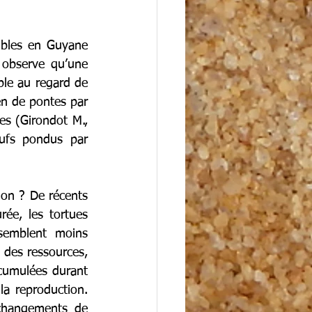
ibles en Guyane 
observe qu’une 
le au regard de 
n de pontes par 
s (Girondot M., 
ufs pondus par 
ion ? De récents 
e, les tortues 
semblent moins 
 des ressources, 
ccumulées durant 
a reproduction. 
changements de 