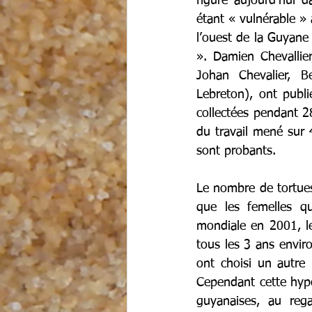
figure aujourd’hui 
étant « vulnérable » 
l’ouest de la Guyane
». Damien Chevallie
Johan Chevalier, B
Lebreton), ont publi
collectées pendant 2
du travail mené sur 
sont probants.
Le nombre de tortues
que les femelles q
mondiale en 2001, le
tous les 3 ans envir
ont choisi un autre
Cependant cette hypot
guyanaises, au rega