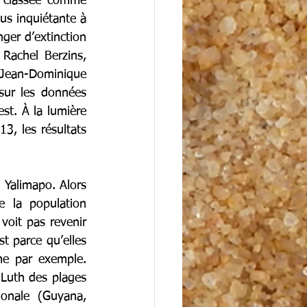
t classée comme 
us inquiétante à 
er d’extinction 
Rachel Berzins, 
Jean-Dominique 
sur les données 
t. À la lumière 
, les résultats 
Yalimapo. Alors 
 la population 
oit pas revenir 
 parce qu’elles 
e par exemple. 
 Luth des plages 
onale (Guyana, 