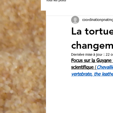
Tous les posts
coordinationpnatm
La tortu
changem
Dernière mise à jour :
22 o
Focus sur la Guyane f
scientifique
 (
Chevalli
vertebrate, the leath