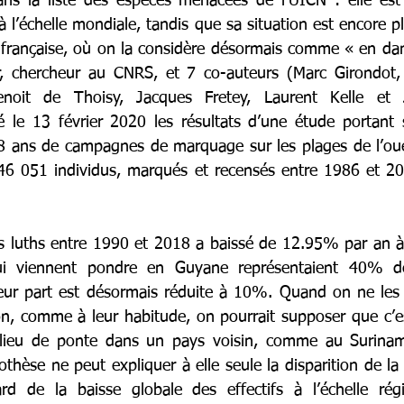
dans la liste des espèces menacées de l’UICN : elle es
à l’échelle mondiale, tandis que sa situation est encore pl
 française, où on la considère désormais comme « en dang
r, chercheur au CNRS, et 7 co-auteurs (Marc Girondot, 
enoit de Thoisy, Jacques Fretey, Laurent Kelle et 
é le 13 février 2020 les résultats d’une étude portant 
8 ans de campagnes de marquage sur les plages de l’oues
46 051 individus, marqués et recensés entre 1986 et 2013
 luths entre 1990 et 2018 a baissé de 12.95% par an à 
ui viennent pondre en Guyane représentaient 40% de
ur part est désormais réduite à 10%. Quand on ne les v
on, comme à leur habitude, on pourrait supposer que c’est
 lieu de ponte dans un pays voisin, comme au Surinam
hèse ne peut expliquer à elle seule la disparition de la
rd de la baisse globale des effectifs à l’échelle régi