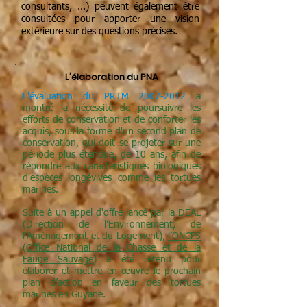
consultants, ...) peuvent également être
consultées pour apporter une vision
extérieure sur des questions précises.
L'élaboration du PNA
L'évaluation du PRTM 2007-2012
a
montré la nécessité de poursuivre les
efforts de conservation et de conforter les
acquis, sous la forme d'un second plan de
conservation, qui doit se projeter sur une
période plus étendue, de 10 ans, afin de
répondre aux caractéristiques biologiques
d'espèces longévives comme les tortues
marines.
Suite à un appel d'offre lancé par la DEAL
(Direction de l’Environnement, de
l’Aménagement et du Logement),
l’ONCFS
(Office National de la Chasse et de la
Faune Sauvage)
a été retenu pour
élaborer et mettre en œuvre le prochain
plan d’action en faveur des tortues
marines en Guyane.