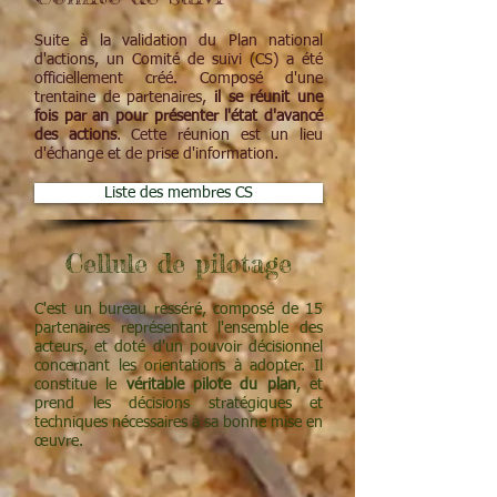
Suite à la validation du Plan national
d'actions, un Comité de suivi (CS) a été
officiellement créé. Composé d'une
trentaine de partenaires,
il se réunit une
fois par an pour présenter l'état d'avancé
des actions
. Cette réunion est un lieu
d'échange et de prise d'information.
Liste des membres CS
Cellule de pilotage
C'est un bureau resséré, composé de 15
partenaires représentant l'ensemble des
acteurs, et doté d'un pouvoir décisionnel
concernant les orientations à adopter. Il
constitue le
véritable pilote du plan
, et
prend les décisions stratégiques et
techniques nécessaires à sa bonne mise en
œuvre.