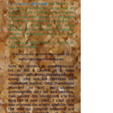
La réunion de lancement
s'est tenue le 13
mai 2013, à la Préfecture de Cayenne, en
présence d'une trentaine de partenaires.
Au cours de cette réunion, il a été décidé
de tenir deux réunions de concertation (à
l'est et à l'ouest) afin de définir
collectivement les différentes thématiques
qui seront développées dans le futur plan
d'actions.
À l'issue de cette réunion, le Comité de
suivi a été constitué.
Réunions de concertation pour la
définition des thématiques
Suite aux réunions de concertation qui
ont eu lieu à Cayenne et à Awala
Yalimapo, différentes thématiques ont
émergé. Elles sont soit identiques soit
relativement proches. Deux thématiques
seulement ne sont pas apparues
communément dans les deux réunions,
mais peuvent être développées à la fois
dans l’est et dans l’ouest. Il s’agit de la
mise en réseau des acteurs, identifiée dans
l’est mais qui constitue finalement une