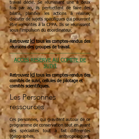
travail dédié. Se réunissant une à deux
fois par an, ils permettent de faire des
bilans, planifier les actions à réaliser,
discuter de sujets spécifiques qui pourront
être remontés à la CPPA. Ils se réunissent
sous l'impulsion du coordinateur.
ici
Retrouvez
tous les comptes-rendus des
réunions des groupes de travail.
ACCES RESERVE AU COMITE DE
SUIVI
ici
Retrouvez
tous les comptes-rendus des
comités de suivi, cellules de pilotage et
comités scientifiques.
Les Personnes
ressources
Ces personnes, qui gravitent autour de ce
programme de conservation tout en ayant
des spécialités tout à fait différentes
(géographes, anthropologues,