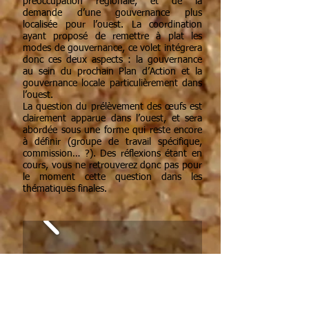
préoccupation régionale, et de la
demande d’une gouvernance plus
localisée pour l’ouest. La coordination
ayant proposé de remettre à plat les
modes de gouvernance, ce volet intégrera
donc ces deux aspects : la gouvernance
au sein du prochain Plan d’Action et la
gouvernance locale particulièrement dans
l’ouest.
La question du prélèvement des œufs est
clairement apparue dans l’ouest, et sera
abordée sous une forme qui reste encore
à définir (groupe de travail spécifique,
commission… ?). Des réflexions étant en
cours, vous ne retrouverez donc pas pour
le moment cette question dans les
thématiques finales.