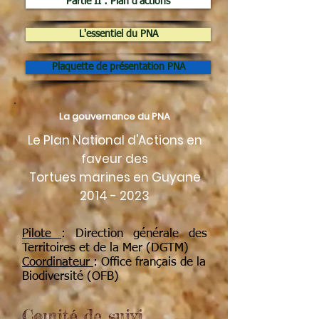
Partie II : Plan d'actions
L'essentiel du PNA
Plaquette de présentation PNA
La gouvernance du PNA
Le Plan National d'Actions en
faveur des
Tortues marines en Guyane
2014 - 2023
Pilote
: Direction générale des
Territoires et de la Mer (DGTM)
Coordinateur
: Office français de la
Biodiversité (OFB)
Comité de suivi