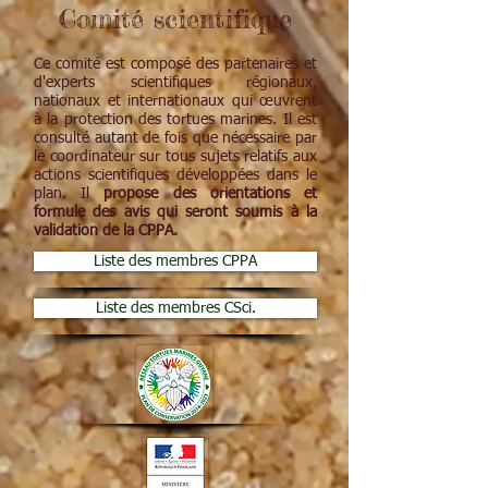
Comité scientifique
Ce comité est composé des partenaires et
d'experts scientifiques régionaux,
nationaux et internationaux qui œuvrent
à la protection des tortues marines. Il est
consulté autant de fois que nécessaire par
le coordinateur sur tous sujets relatifs aux
actions scientifiques développées dans le
plan. Il
propose des orientations et
formule des avis qui seront soumis à la
validation de la CPPA.
Liste des membres CPPA
Liste des membres CSci.